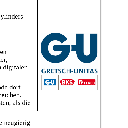
Zylinders
nen
er,
 digitalen
ade dort
reichen.
en, als die
ie neugierig