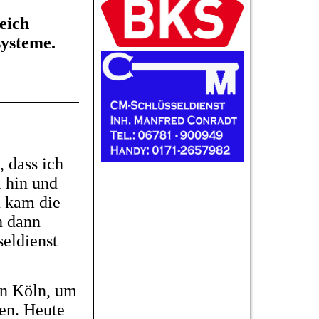
eich
ysteme.
 dass ich
m hin und
u kam die
h dann
seldienst
on Köln, um
en. Heute